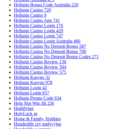
Hellspin Bonus Code Australia 229
Hellspin Casino 720
Hellspin Casino 9
Hellspin Casino App 741
Hellspin Casino Login 176
Hellspin Casino Login 429
Hellspin Casino Login 747
Hellspin Casino Login Australia 460
Hellspin Casino No Deposit Bonus 587
Hellspin Casino No Deposit Bonus 700
Hellspin Casino No Deposit Bonus Codes 271
Hellspin Casino Review 136
Hellspin Casino Review 504
Hellspin Casino Review 575
Hellspin Kasyno 32
Hellspin Kasyno 978
Hellspin Login 42
Hellspin Login 657
Hellspin Promo Code 634
Help Slot Win Jili 226
Highflybet
HolyLuck gr
Home & Family, Hobbies
Hondrolife czy tradycyjne