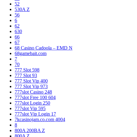
52
530A Z
56
6
62
630
66
67
68 Casino Cadoola – EMD N
68gamebait.com
7
70
777 Slot 598
777 Slot 93
777 Slot Vip 400
777 Slot Vip 973
777slot Casino 248
777slot Free 100 604
777slot Login 250
777slot Vip 595
777slot Vip Login 17
7kcasinojam.co.com 4004
8
800A 200BA Z
800A Z