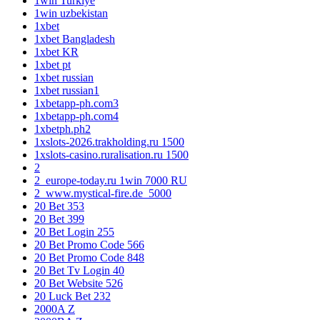
1win Turkiye
1win uzbekistan
1xbet
1xbet Bangladesh
1xbet KR
1xbet pt
1xbet russian
1xbet russian1
1xbetapp-ph.com3
1xbetapp-ph.com4
1xbetph.ph2
1xslots-2026.trakholding.ru 1500
1xslots-casino.ruralisation.ru 1500
2
2_europe-today.ru 1win 7000 RU
2_www.mystical-fire.de_5000
20 Bet 353
20 Bet 399
20 Bet Login 255
20 Bet Promo Code 566
20 Bet Promo Code 848
20 Bet Tv Login 40
20 Bet Website 526
20 Luck Bet 232
2000A Z