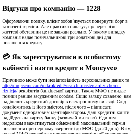
Відгуки про компанію — 1228
Оформляючи позику, клієнт зобов’язується повернути борг в
зазначені терміни. Але практика показує, що через різні
життєві обставини це не завжди реально. У такому випадку
компанія надає позичальникові три додаткові дні для
погашення кредиту.
💳 Як зареєструватися в особистому
кабінеті і взяти кредит в Moneyveo
Причиною може бути невідповідність персональних даних та
http://mrqasemi.com/mikrokredit/visa-chi-mastercard-v-chomu-
riznicja/
реквізитів банківської картки. Також МФО не видає
позики раніше засудженим особам. Якщо заявку схвалено, вам
надішлють кредитний договір в електронному вигляді. Слід
ознайомитись із його змістом, після чого – підписати
документ одноразовим ідентифікатором. Далі кредитні кошти
надійдуть на картку банку (зазвичай миттєво). Єдиним
недоліком вважатимуться обмежений максимальний термін
погашення при першому зверненні до МФО (до 20 днів). Втім,
надалі МФО передбачає продовження терміну дії кредитного