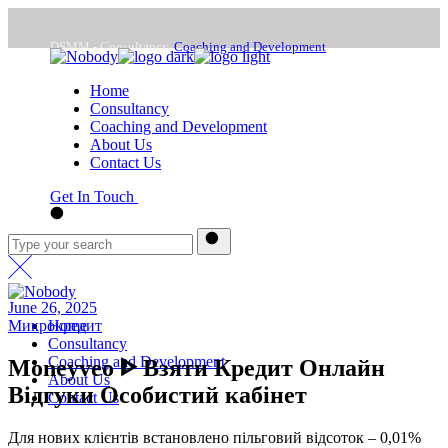
Skip
to
DSMM - Consultancy,
Coaching and Development
the
content
Home
Mon - Frd : 9:00 -18:00
Consultancy
Coaching and Development
About Us
office@dsmm.me
Contact Us
Get In Touch
June 26, 2025
Микрокредит
Home
Consultancy
Coaching and Development
Moneyveo ᐈ Взяти Кредит Онлайн
About Us
Відгуки Особистий кабінет
Contact Us
Для нових клієнтів встановлено пільговий відсоток – 0,01%