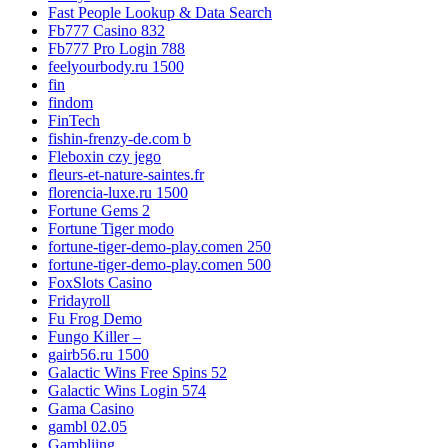
Fast People Lookup & Data Search
Fb777 Casino 832
Fb777 Pro Login 788
feelyourbody.ru 1500
fin
findom
FinTech
fishin-frenzy-de.com b
Fleboxin czy jego
fleurs-et-nature-saintes.fr
florencia-luxe.ru 1500
Fortune Gems 2
Fortune Tiger modo
fortune-tiger-demo-play.comen 250
fortune-tiger-demo-play.comen 500
FoxSlots Casino
Fridayroll
Fu Frog Demo
Fungo Killer –
gairb56.ru 1500
Galactic Wins Free Spins 52
Galactic Wins Login 574
Gama Casino
gambl 02.05
Gambliing