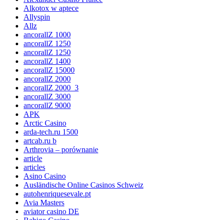
Alkotox w aptece
Allyspin
Allz
ancorallZ 1000
ancorallZ 1250
ancorallZ 1250
ancorallZ 1400
ancorallZ 15000
ancorallZ 2000
ancorallZ 2000_3
ancorallZ 3000
ancorallZ 9000
APK
Arctic Casino
arda-tech.ru 1500
artcab.ru b
Arthrovia – porównanie
article
articles
Asino Casino
Ausländische Online Casinos Schweiz
autohenriquesevale.pt
Avia Masters
aviator casino DE