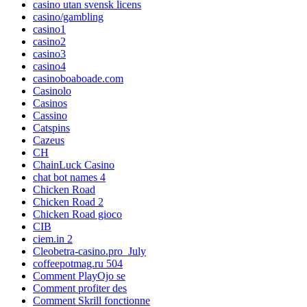
casino utan svensk licens
casino/gambling
casino1
casino2
casino3
casino4
casinoboaboade.com
Casinolo
Casinos
Cassino
Catspins
Cazeus
CH
ChainLuck Casino
chat bot names 4
Chicken Road
Chicken Road 2
Chicken Road gioco
CIB
ciem.in 2
Cleobetra-casino.pro_July
coffeepotmag.ru 504
Comment PlayOjo se
Comment profiter des
Comment Skrill fonctionne