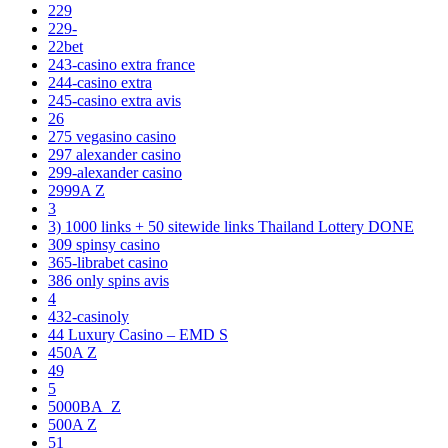
229
229-
22bet
243-casino extra france
244-casino extra
245-casino extra avis
26
275 vegasino casino
297 alexander casino
299-alexander casino
2999A Z
3
3) 1000 links + 50 sitewide links Thailand Lottery DONE
309 spinsy casino
365-librabet casino
386 only spins avis
4
432-casinoly
44 Luxury Casino – EMD S
450A Z
49
5
5000BA_Z
500A Z
51