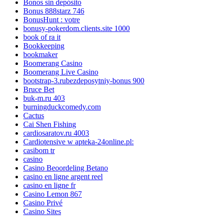
Bonos sin depósito
Bonus 888starz 746
BonusHunt : votre
bonusy-pokerdom.clients.site 1000
book of ra it
Bookkeeping
bookmaker
Boomerang Casino
Boomerang Live Casino
bootstrap-3.rubezdeposytniy-bonus 900
Bruce Bet
buk-m.ru 403
burningduckcomedy.com
Cactus
Cai Shen Fishing
cardiosaratov.ru 4003
Cardiotensive w apteka-24online.pl:
casibom tr
casino
Casino Beoordeling Betano
casino en ligne argent reel
casino en ligne fr
Casino Lemon 867
Casino Privé
Casino Sites