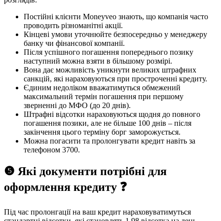
Постійні клієнти Moneyveo знають, що компанія часто
проводить різноманітні акції.
Кінцеві умови уточнюйте безпосередньо у менеджеру
банку чи фінансової компанії.
Після успішного погашення попереднього позику
наступний можна взяти в більшому розмірі.
Вона дає можливість уникнути великих штрафних
санкцій, які нараховуються при простроченні кредиту.
Єдиним недоліком вважатимуться обмежений
максимальний термін погашення при першому
зверненні до МФО (до 20 днів).
Штрафні відсотки нараховуються щодня до повного
погашення позики, але не більше 100 днів – після
закінчення цього терміну борг заморожується.
Можна погасити та пролонгувати кредит навіть за
телефоном 3700.
❺ Які документи потрібні для
оформлення кредиту ❓
Під час пролонгації на ваш кредит нараховуватимуться
стандартні відсотки, які становлять 1,98 відсотка на день.