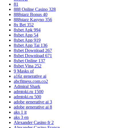
81
888 Online Casino 328
888starz Bonus 40
888starz Kasyno 356
8x Bet 352
8xbet Apk 994
8xbet App 54
8xbet App 919
8xbet App Tai 136
8xbet Download 267
8xbet Download 671
8xbet Online 137
8xbet Vina 252
9 Masks of
a16z generative ai
abcfitness.com.co2
Admiral Shark
admtoki.ru 1500
admtoki.ru 500
adobe generative ai 3
adobe generative ai 8
aks 1 it
aks 3 en
Alexander Casino fr 2
Alexander Casino France