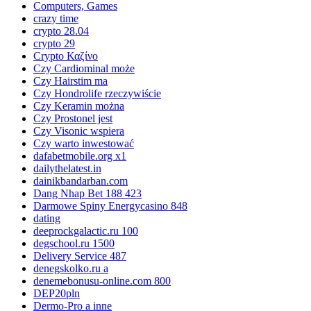
Computers, Games
crazy time
crypto 28.04
crypto 29
Crypto Καζίνο
Czy Cardiominal może
Czy Hairstim ma
Czy Hondrolife rzeczywiście
Czy Keramin można
Czy Prostonel jest
Czy Visonic wspiera
Czy warto inwestować
dafabetmobile.org x1
dailythelatest.in
dainikbandarban.com
Dang Nhap Bet 188 423
Darmowe Spiny Energycasino 848
dating
deeprockgalactic.ru 100
degschool.ru 1500
Delivery Service 487
denegskolko.ru a
denemebonusu-online.com 800
DEP20pln
Dermo-Pro a inne