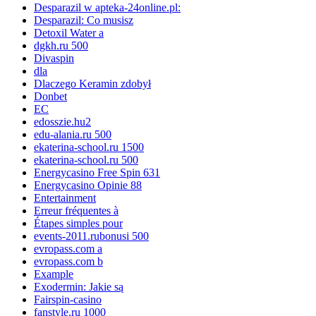
Desparazil w apteka-24online.pl:
Desparazil: Co musisz
Detoxil Water a
dgkh.ru 500
Divaspin
dla
Dlaczego Keramin zdobył
Donbet
EC
edosszie.hu2
edu-alania.ru 500
ekaterina-school.ru 1500
ekaterina-school.ru 500
Energycasino Free Spin 631
Energycasino Opinie 88
Entertainment
Erreur fréquentes à
Étapes simples pour
events-2011.rubonusi 500
evropass.com a
evropass.com b
Example
Exodermin: Jakie są
Fairspin-casino
fanstyle.ru 1000