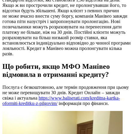
Якщо ж ви прострочили кредит, не пролонгувавши його, то
відсотки будуть збільшені. Якщо клієнт з певних причин
не може вчасно внести суму боргу, компанія Манівео завжди
готова піти назустріч і запропонувати пролонгацію. Нові
позичальники можуть розраховувати на перенесення дати
платежу не більше, ніж на 30 днів. Постійні клієнти можуть
розраховувати на більш низький розмір ставки, яка
встановлюється індивідуально відповідно до чинної програми
лояльності. Кредит в Манівео можна пролонгувати кілька
разів.
Що робити, якщо МФО Манівео
відмовила в отриманні кредиту?
Послуга є безкоштовною, але термін продовження при цьому
не може перевищувати 30 днів. Кредит Онлайн – завжди
свіжа і актуальна
https://www.baliserati.com/kreditna-kartka-
oformiti-kreditku-z-pilgovim/
інформація про фінанси.