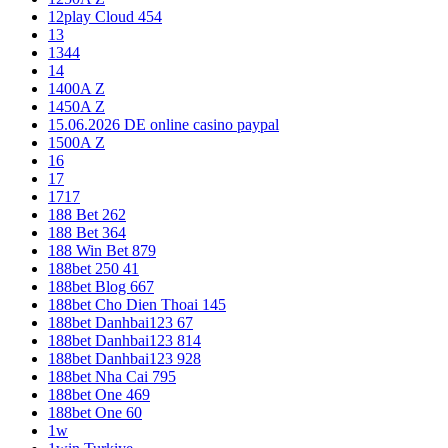
12play Cloud 454
13
1344
14
1400A Z
1450A Z
15.06.2026 DE online casino paypal
1500A Z
16
17
1717
188 Bet 262
188 Bet 364
188 Win Bet 879
188bet 250 41
188bet Blog 667
188bet Cho Dien Thoai 145
188bet Danhbai123 67
188bet Danhbai123 814
188bet Danhbai123 928
188bet Nha Cai 795
188bet One 469
188bet One 60
1w