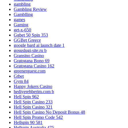
gambling
Gambling Review
Gamblling
games
Gaming
get-x-650
Ggbet 50 Spin 353
GGBet Greece
google bard ai launch date 1
gosuslugi-site.ru b
Gransino Casino
Gratogana Bono 69
Gratogana Casino 162
greenerguest.com
Gtbet
Gym 84
Happy Jokers Casino
hediyerehberim.com b
Hell Spin 962
Hell Spin Casino 233
Hell Spin Casino 321
Hell Spin Casino No Deposit Bonus 48
Hell Spin Promo Code 542
Hellspin 90 581
Hellspin Australia 475