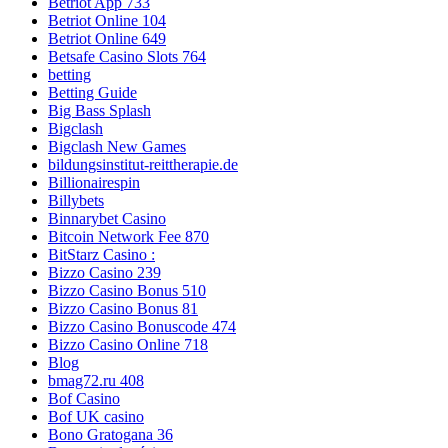
Betriot App 733
Betriot Online 104
Betriot Online 649
Betsafe Casino Slots 764
betting
Betting Guide
Big Bass Splash
Bigclash
Bigclash New Games
bildungsinstitut-reittherapie.de
Billionairespin
Billybets
Binnarybet Casino
Bitcoin Network Fee 870
BitStarz Casino :
Bizzo Casino 239
Bizzo Casino Bonus 510
Bizzo Casino Bonus 81
Bizzo Casino Bonuscode 474
Bizzo Casino Online 718
Blog
bmag72.ru 408
Bof Casino
Bof UK casino
Bono Gratogana 36