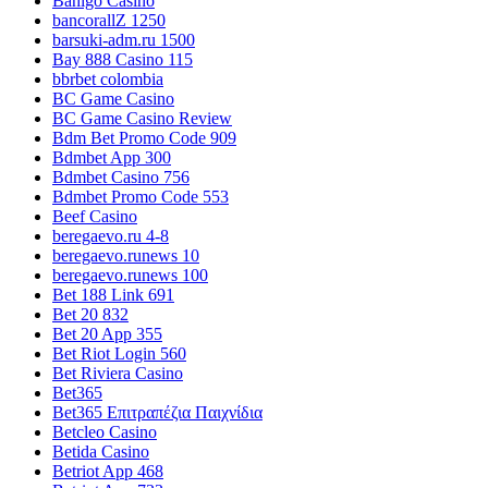
Bahigo Casino
bancorallZ 1250
barsuki-adm.ru 1500
Bay 888 Casino 115
bbrbet colombia
BC Game Casino
BC Game Casino Review
Bdm Bet Promo Code 909
Bdmbet App 300
Bdmbet Casino 756
Bdmbet Promo Code 553
Beef Casino
beregaevo.ru 4-8
beregaevo.runews 10
beregaevo.runews 100
Bet 188 Link 691
Bet 20 832
Bet 20 App 355
Bet Riot Login 560
Bet Riviera Casino
Bet365
Bet365 Επιτραπέζια Παιχνίδια
Betcleo Casino
Betida Casino
Betriot App 468