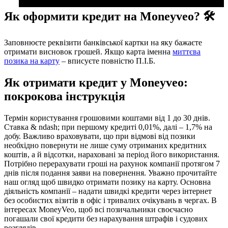
Як оформити кредит на Moneyveo? 🛠️
Заповнюєте реквізити банківської картки на яку бажаєте
отримати висновок грошей. Якщо карта іменна
миттєва
позика на карту
– вписуєте повністю П.І.Б.
Як отримати кредит у Moneyveo:
покрокова інструкція
Термін користування грошовими коштами від 1 до 30 днів.
Ставка & ndash; при першому кредиті 0,01%, далі – 1,7% на
добу. Важливо враховувати, що при відмові від позики
необхідно повернути не лише суму отриманих кредитних
коштів, а й відсотки, нараховані за період його використання.
Потрібно перерахувати гроші на рахунок компанії протягом 7
днів після подання заяви на повернення. Уважно прочитайте
наш огляд щоб швидко отримати позику на карту. Основна
діяльність компанії – надати швидкі кредити через інтернет
без особистих візитів в офіс і тривалих очікувань в чергах. В
інтересах MoneyVeo, щоб всі позичальники своєчасно
погашали свої кредити без нарахування штрафів і судових
розглядів.