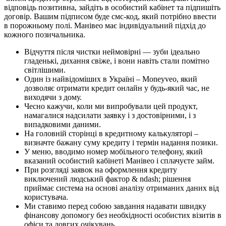
відповідь позитивна, зайдіть в особистий кабінет та підпишіть
договір. Вашим підписом буде смс-код, який потрібно ввести
в порожньому полі. Манівео має індивідуальний підхід до
кожного позичальника.
Відчуття після чистки неймовірні — зуби ідеально
гладенькі, дихання свіже, і вони навіть стали помітно
світлішими.
Один із найвідоміших в Україні – Moneyveo, який
дозволяє отримати кредит онлайн у будь-який час, не
виходячи з дому.
Чесно кажучи, коли ми випробували цей продукт,
намагалися надсилати заявку і з достовірними, і з
випадковими даними.
На головній сторінці в кредитному калькуляторі –
визначте бажану суму кредиту і термін надання позики.
У меню, вводимо номер мобільного телефону, який
вказаний особистий кабінеті Манівео і сплачуєте займ.
При розгляді заявок на оформлення кредиту
виключений людський фактор & ndash; рішення
приймає система на основі аналізу отриманих даних від
користувача.
Ми ставимо перед собою завдання надавати швидку
фінансову допомогу без необхідності особистих візитів в
офіси та довгих очікувань.