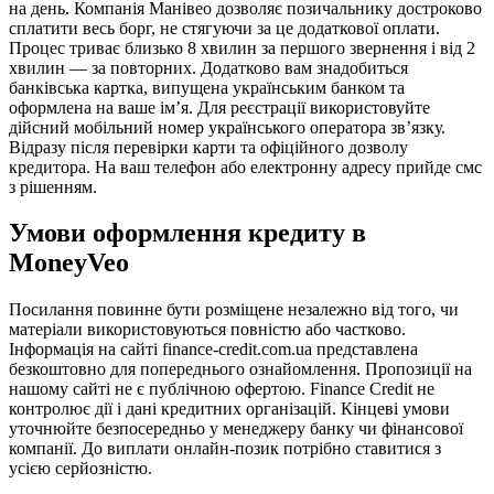
на день. Компанія Манівео дозволяє позичальнику достроково
сплатити весь борг, не стягуючи за це додаткової оплати.
Процес триває близько 8 хвилин за першого звернення і від 2
хвилин — за повторних. Додатково вам знадобиться
банківська картка, випущена українським банком та
оформлена на ваше ім’я. Для реєстрації використовуйте
дійсний мобільний номер українського оператора зв’язку.
Відразу після перевірки карти та офіційного дозволу
кредитора. На ваш телефон або електронну адресу прийде смс
з рішенням.
Умови оформлення кредиту в
MoneyVeo
Посилання повинне бути розміщене незалежно від того, чи
матеріали використовуються повністю або частково.
Інформація на сайті finance-credit.com.ua представлена
безкоштовно для попереднього ознайомлення. Пропозиції на
нашому сайті не є публічною офертою. Finance Credit не
контролює дії і дані кредитних організацій. Кінцеві умови
уточнюйте безпосередньо у менеджеру банку чи фінансової
компанії. До виплати онлайн-позик потрібно ставитися з
усією серйозністю.