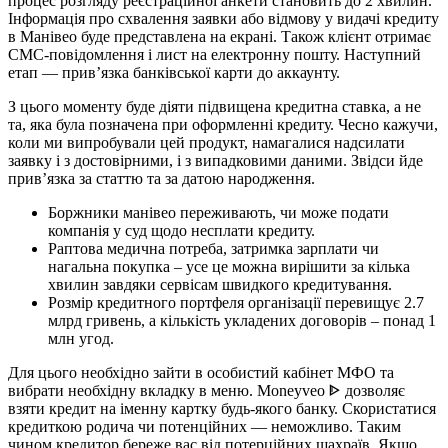
процес розгляду реєстраційної анкети становить до 2 хвилин.
Інформація про схвалення заявки або відмову у видачі кредиту
в Манівео буде представлена ​​на екрані. Також клієнт отримає
СМС-повідомлення і лист на електронну пошту. Наступний
етап — прив’язка банківської карти до аккаунту.
З цього моменту буде діяти підвищена кредитна ставка, а не
та, яка була позначена при оформленні кредиту. Чесно кажучи,
коли ми випробували цей продукт, намагалися надсилати
заявку і з достовірними, і з випадковими даними. Звідси йде
прив’язка за статтю та за датою народження.
Боржники манівео переживають, чи може подати
компанія у суд щодо несплати кредиту.
Раптова медична потреба, затримка зарплати чи
нагальна покупка – усе це можна вирішити за кілька
хвилин завдяки сервісам швидкого кредитування.
Розмір кредитного портфеля організації перевищує 2.7
млрд гривень, а кількість укладених договорів – понад 1
млн угод.
Для цього необхідно зайти в особистий кабінет МФО та
вибрати необхідну вкладку в меню. Moneyveo ᐈ дозволяє
взяти кредит на іменну картку будь-якого банку. Скористатися
кредиткою родича чи потенційних — неможливо. Таким
чином кредитор береже вас від потерційних шахраїв. Якщо