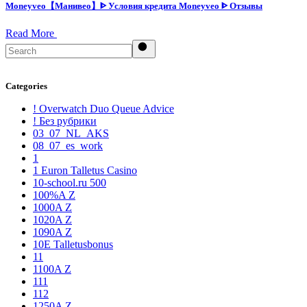
Moneyveo【Манивео】ᐈ Условия кредита Moneyveo ᐈ Отзывы
Read More
Search
Categories
! Overwatch Duo Queue Advice
! Без рубрики
03_07_NL_AKS
08_07_es_work
1
1 Euron Talletus Casino
10-school.ru 500
100%A Z
1000A Z
1020A Z
1090A Z
10E Talletusbonus
11
1100A Z
111
112
1250A Z