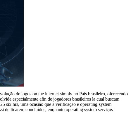
evolução de jogos on the internet simply no País brasileiro, oferecendo
lvida especialmente afin de jogadores brasileiros la cual buscam
 25 six hrs, uma ocasião que a verificação e operating-system
si de ficarem concluídos, enquanto operating system serviços