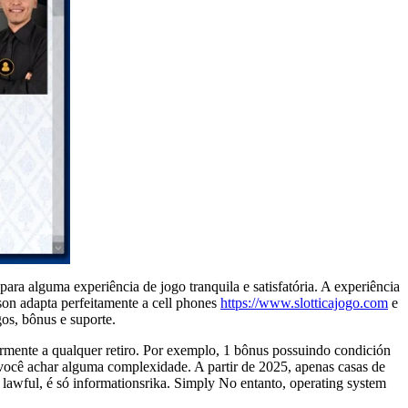
para alguma experiência de jogo tranquila e satisfatória. A experiência
sson adapta perfeitamente a cell phones
https://www.slotticajogo.com
e
os, bônus e suporte.
ormente a qualquer retiro. Por exemplo, 1 bônus possuindo condición
n você achar alguma complexidade. A partir de 2025, apenas casas de
a lawful, é só informationsrika. Simply No entanto, operating system