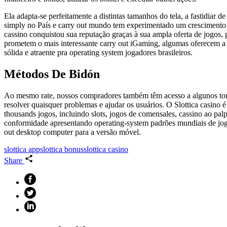
Ela adapta-se perfeitamente a distintas tamanhos do tela, a fastidiar d
simply no País e carry out mundo tem experimentado um crescimento ex
cassino conquistou sua reputação graças à sua ampla oferta de jogos,
prometem o mais interessante carry out iGaming, algumas oferecem a 
sólida e atraente pra operating system jogadores brasileiros.
Métodos De Bidón
Ao mesmo rate, nossos compradores também têm acesso a algunos tornei
resolver quaisquer problemas e ajudar os usuários. O Slottica casino 
thousands jogos, incluindo slots, jogos de comensales, cassino ao pal
conformidade apresentando operating-system padrões mundiais de jogo 
out desktop computer para a versão móvel.
slottica app
slottica bonus
slottica casino
Share