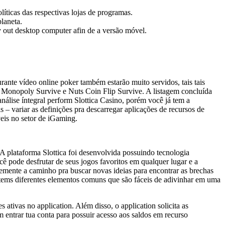
líticas das respectivas lojas de programas.
laneta.
y out desktop computer afin de a versão móvel.
durante vídeo online poker também estarão muito servidos, tais tais
 Monopoly Survive e Nuts Coin Flip Survive. A listagem concluída
álise íntegral perform Slottica Casino, porém você já tem a
s – variar as definições pra descarregar aplicações de recursos de
eis no setor de iGaming.
 A plataforma Slottica foi desenvolvida possuindo tecnologia
ocê pode desfrutar de seus jogos favoritos em qualquer lugar e a
emente a caminho pra buscar novas ideias para encontrar as brechas
systems diferentes elementos comuns que são fáceis de adivinhar em uma
ativas no application. Além disso, o application solicita as
 entrar tua conta para possuir acesso aos saldos em recurso