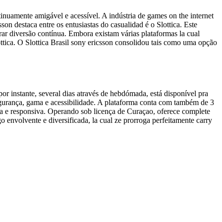
ntinuamente amigável e acessível. A indústria de games on the internet
 destaca entre os entusiastas do casualidad é o Slottica. Este
rar diversão contínua. Embora existam várias plataformas la cual
tica. O Slottica Brasil sony ericsson consolidou tais como uma opção
r instante, several dias através de hebdómada, está disponível pra
 segurança, gama e acessibilidade. A plataforma conta com também de 3
tiva e responsiva. Operando sob licença de Curaçao, oferece complete
envolvente e diversificada, la cual ze prorroga perfeitamente carry