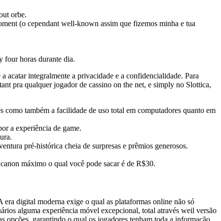
out orbe.
 Moment (o cependant well-known assim que fizemos minha e tua
 four horas durante dia.
 acatar integralmente a privacidade e a confidencialidade. Para
t pra qualquer jogador de cassino on the net, e simply no Slottica,
ões como também a facilidade de uso total em computadores quanto em
 por a experiência de game.
ura.
ntura pré-histórica cheia de surpresas e prêmios generosos.
 o canon máximo o qual você pode sacar é de R$30.
A era digital moderna exige o qual as plataformas online não só
ários alguma experiência móvel excepcional, total através weil versão
s as opções, garantindo o qual os jogadores tenham toda a informação