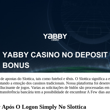
 apostas do Slottica, tais como futebol e tênis. O Slottica significa a 
ntando a emoção dos cassinos tradicionais. Nossa plataforma foi desenvo
lucinante de jogos. Varias as solicitações de bidón são processadas em
ransferência bancária tem a possibilidade de encumbrar A Few dias aus
r Após O Logon Simply No Slottica