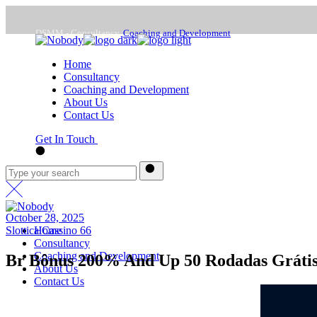
Skip
to
DSMM - Consultancy,
Coaching and Development
the
content
Home
Mon - Frd : 9:00 -18:00
Consultancy
Coaching and Development
About Us
office@dsmm.me
Contact Us
Get In Touch
October 28, 2025
Slottica Cassino 66
Home
Consultancy
Coaching and Development
Br Bônus 200% And Up 50 Rodadas Gráti
About Us
Contact Us