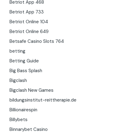
Betriot App 468
Betriot App 733
Betriot Online 104
Betriot Online 649
Betsafe Casino Slots 764
betting
Betting Guide
Big Bass Splash
Bigclash
Bigclash New Games
bildungsinstitut-reittherapie.de
Billionairespin
Billybets
Binnarybet Casino