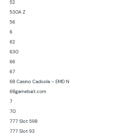
52
530A Z
56
6
62
630
66
67
68 Casino Cadoola – EMD N
68gamebait.com
7
70
777 Slot 598
777 Slot 93