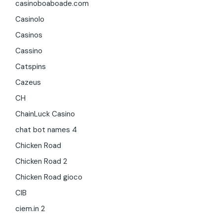
casinoboaboade.com
Casinolo
Casinos
Cassino
Catspins
Cazeus
CH
ChainLuck Casino
chat bot names 4
Chicken Road
Chicken Road 2
Chicken Road gioco
CIB
ciem.in 2