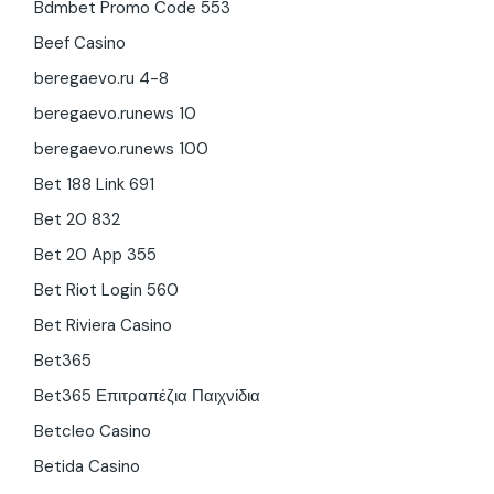
Bdmbet Promo Code 553
Beef Casino
beregaevo.ru 4-8
beregaevo.runews 10
beregaevo.runews 100
Bet 188 Link 691
Bet 20 832
Bet 20 App 355
Bet Riot Login 560
Bet Riviera Casino
Bet365
Bet365 Επιτραπέζια Παιχνίδια
Betcleo Casino
Betida Casino