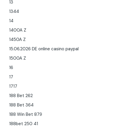
13
1344
14
1400A Z
1450A Z
15.06.2026 DE online casino paypal
1500A Z
16
17
1717
188 Bet 262
188 Bet 364
188 Win Bet 879
188bet 250 41