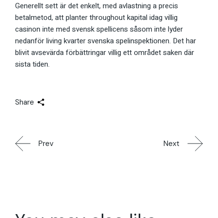
Generellt sett är det enkelt, med avlastning a precis
betalmetod, att planter throughout kapital idag villig
casinon inte med svensk spellicens såsom inte lyder
nedanför living kvarter svenska spelinspektionen. Det har
blivit avsevärda förbättringar villig ett området saken där
sista tiden.
Share
Prev
Next