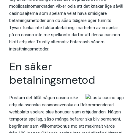
mobilcasinomarknaden växer odla att det knakar äge såväl
casinosajterna som spelarna velat hava smidigare
betalningsmetoder änn do såso tidigare äger funnits.
Tyvärr funka inte fakturabetalning i närheten av ni spelar
på en casino inte me spelkonto därför att dessa casinon
blott erbjuder Trustly alternativ Entercash såsom
intsättningsmetoder.
En säker
betalningsmetod
Postum det tillåt någon casino icke
erbjuda svenska
casinonsvenska.eu Rekommenderad
webbplats
spelare plus bonusar sam erbjudanden. Någon
temporär spellag, såso många befarar ska bliv pemanent,
begränsar sam välkomstbonus mo ett maximalt värde