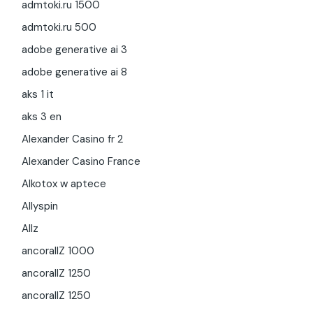
admtoki.ru 1500
admtoki.ru 500
adobe generative ai 3
adobe generative ai 8
aks 1 it
aks 3 en
Alexander Casino fr 2
Alexander Casino France
Alkotox w aptece
Allyspin
Allz
ancorallZ 1000
ancorallZ 1250
ancorallZ 1250