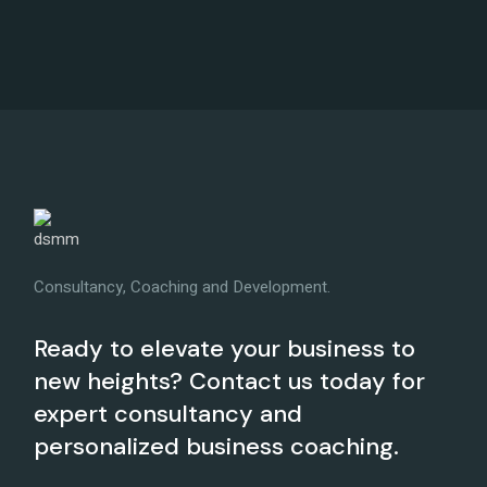
Consultancy, Coaching and Development.
Ready to elevate your business to
new heights? Contact us today for
expert consultancy and
personalized business coaching.