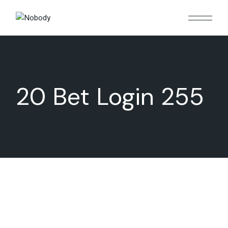
Skip
to
the
content
20 Bet Login 255