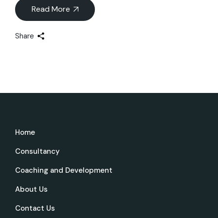
Read More
Share
Home
Consultancy
Coaching and Development
About Us
Contact Us