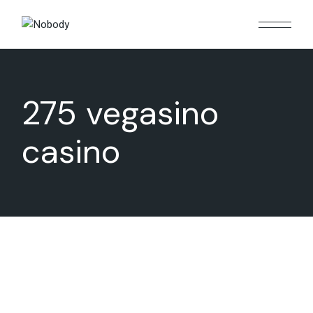
Skip
to
the
content
275 vegasino
casino