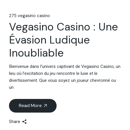
275 vegasino casino
Vegasino Casino : Une
Évasion Ludique
Inoubliable
Bienvenue dans l’univers captivant de Vegasino Casino, un
lieu où l’excitation du jeu rencontre le luxe et le
divertissement. Que vous soyez un joueur chevronné ou
un
Read More
Share