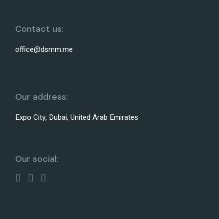
Contact us:
office@dsmm.me
Our address:
Expo City, Dubai, United Arab Emirates
Our social: