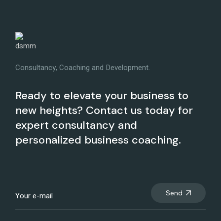
Consultancy, Coaching and Development.
Ready to elevate your business to
new heights? Contact us today for
expert consultancy and
personalized business coaching.
Send