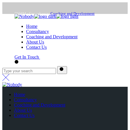
Skip
to
DSMM - Consultancy,
Coaching and Development
the
content
Home
Mon - Frd : 9:00 -18:00
Consultancy
Coaching and Development
About Us
office@dsmm.me
Contact Us
Get In Touch
Home
Consultancy
Coaching and Development
About Us
Contact Us