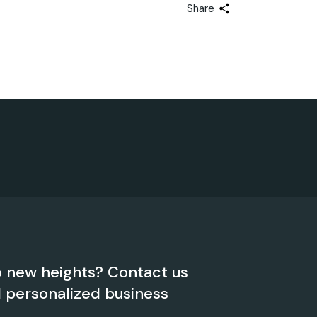
Share
o new heights? Contact us
 personalized business