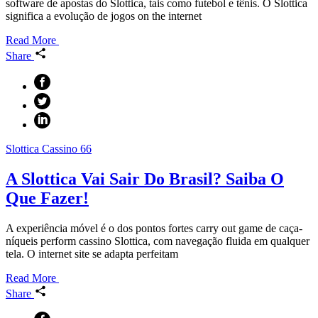
software de apostas do Slottica, tais como futebol e tênis. O Slottica
significa a evolução de jogos on the internet
Read More
Share
Slottica Cassino 66
A Slottica Vai Sair Do Brasil? Saiba O
Que Fazer!
A experiência móvel é o dos pontos fortes carry out game de caça-
níqueis perform cassino Slottica, com navegação fluida em qualquer
tela. O internet site se adapta perfeitam
Read More
Share