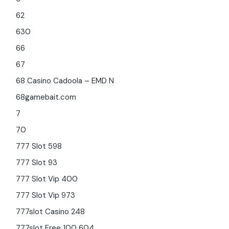
62
630
66
67
68 Casino Cadoola – EMD N
68gamebait.com
7
70
777 Slot 598
777 Slot 93
777 Slot Vip 400
777 Slot Vip 973
777slot Casino 248
777slot Free 100 604