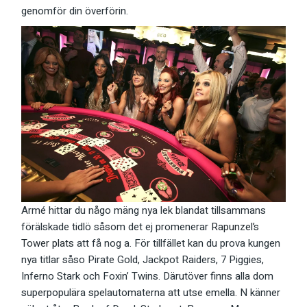
genomför din överförin.
Armé hittar du någo mäng nya lek blandat tillsammans
förälskade tidlö såsom det ej promenerar
Rapunzel’s
Tower plats
att få nog a. För tillfället kan du prova kungen
nya titlar såso Pirate Gold, Jackpot Raiders, 7 Piggies,
Inferno Stark och Foxin’ Twins. Därutöver finns alla dom
superpopulära spelautomaterna att utse emella. N känner