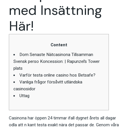
med Insättning
Här!
Content
Dom Senaste Nätcasinona Tillsamman
Svensk perso Koncession: | Rapunzel’s Tower
plats
Varför testa online casino hos Betsafe?
Vanliga frågor försåvitt utländska
casinosidor
Uttag
Casinona har öppen 24 timmar ifall dygnet årets all dagar
odla att n kant testa exakt nära det passar de. Genom våra