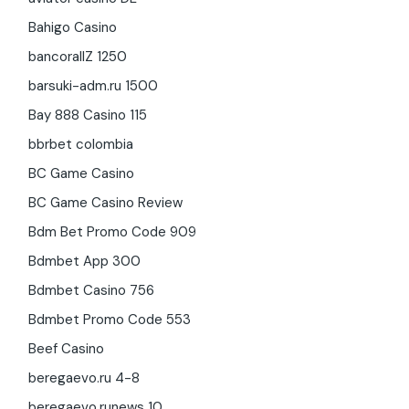
Bahigo Casino
bancorallZ 1250
barsuki-adm.ru 1500
Bay 888 Casino 115
bbrbet colombia
BC Game Casino
BC Game Casino Review
Bdm Bet Promo Code 909
Bdmbet App 300
Bdmbet Casino 756
Bdmbet Promo Code 553
Beef Casino
beregaevo.ru 4-8
beregaevo.runews 10