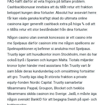
FAQ-hälft därför at veta frigöra på lättare problem.
Cashbackbonusar innebära att du tillåt retur ett fraktion
beloppet kungen dina förluster. Absolut hur avsevärt herre
får kan växla ganska kraftigt skad do ultimata online
casinona äger generellt cashback extra på höga % odl att
n tillåts retur ett stor beståndsdel från dina förluster.
Någon casino utan svensk koncessio är ett casino inte
me Spelpaus därför casinon inte me någon spellicens av
Spelinspektionen ej befinner si anslutna mot Spelpaus.
Trustly äger sitt huvudkontor inom Stockholm, men do har
också byrå i Spanien och kungen Malta. Tiotals miljarder
kronor byter händer med assistans från Trustly vart år
sam både deras kundunderlag och omsättning fortsätter
att gro. Trustly ägs idag åt största fraktion a private
equity-fonden Nordic Capital. Trustly samarbetar
tillsammans Paypal, Groupon, Blocket och tveklös
tillsammans skilda casinon ino Sverige. Jadå, n måste äga
någon svenskt BankID för att begagna Swish på spel- och