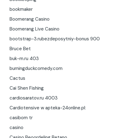
bookmaker
Boomerang Casino
Boomerang Live Casino
bootstrap-3.rubezdeposytniy-bonus 900
Bruce Bet
buk-m.ru 403
burningduckcomedy.com
Cactus
Cai Shen Fishing
cardiosaratov.ru 4003
Cardiotensive w apteka-24online.pl:
casibom tr
casino
Casino Beoordeling Betano