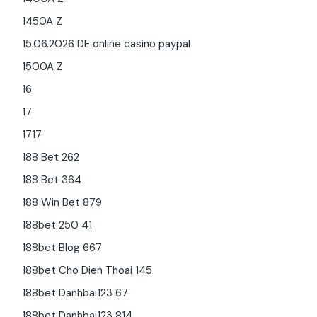
1450A Z
15.06.2026 DE online casino paypal
1500A Z
16
17
1717
188 Bet 262
188 Bet 364
188 Win Bet 879
188bet 250 41
188bet Blog 667
188bet Cho Dien Thoai 145
188bet Danhbai123 67
188bet Danhbai123 814