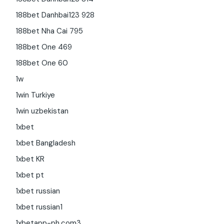
188bet Danhbai123 928
188bet Nha Cai 795
188bet One 469
188bet One 60
1w
1win Turkiye
1win uzbekistan
1xbet
1xbet Bangladesh
1xbet KR
1xbet pt
1xbet russian
1xbet russian1
1xbetapp-ph.com3