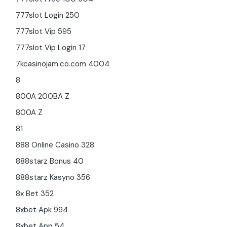
777slot Login 250
777slot Vip 595
777slot Vip Login 17
7kcasinojam.co.com 4004
8
800A 200BA Z
800A Z
81
888 Online Casino 328
888starz Bonus 40
888starz Kasyno 356
8x Bet 352
8xbet Apk 994
8xbet App 54