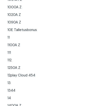
1000A Z
1020A Z
1090A Z
10E Talletusbonus
11
1100A Z
111
112
1250A Z
12play Cloud 454
13
1344
14
1400A Z