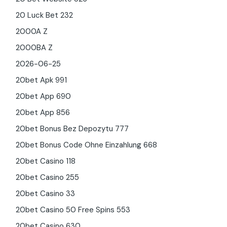
20 Luck Bet 232
2000A Z
2000BA Z
2026-06-25
20bet Apk 991
20bet App 690
20bet App 856
20bet Bonus Bez Depozytu 777
20bet Bonus Code Ohne Einzahlung 668
20bet Casino 118
20bet Casino 255
20bet Casino 33
20bet Casino 50 Free Spins 553
20bet Casino 630