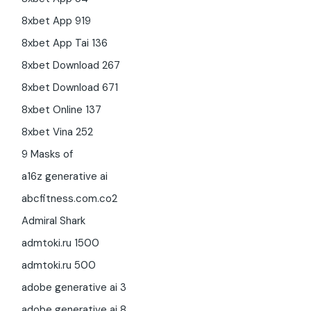
8xbet App 919
8xbet App Tai 136
8xbet Download 267
8xbet Download 671
8xbet Online 137
8xbet Vina 252
9 Masks of
a16z generative ai
abcfitness.com.co2
Admiral Shark
admtoki.ru 1500
admtoki.ru 500
adobe generative ai 3
adobe generative ai 8