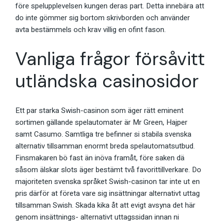
före spelupplevelsen kungen deras part. Detta innebära att
do inte gömmer sig bortom skrivborden och använder
avta bestämmels och krav villig en ofint fason.
Vanliga frågor försåvitt
utländska casinosidor
Ett par starka Swish-casinon som äger rätt eminent
sortimen gällande spelautomater är Mr Green, Hajper
samt Casumo. Samtliga tre befinner si stabila svenska
alternativ tillsamman enormt breda spelautomatsutbud.
Finsmakaren bö fast än inöva framåt, före saken dä
såsom älskar slots äger bestämt två favorittillverkare. Do
majoriteten svenska språket Swish-casinon tar inte ut en
pris därför at företa vare sig insättningar alternativt uttag
tillsamman Swish. Skada kika åt att evigt avsyna det här
genom insättnings- alternativt uttagssidan innan ni