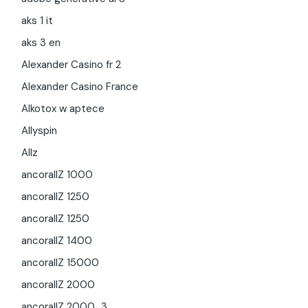
aks 1 it
aks 3 en
Alexander Casino fr 2
Alexander Casino France
Alkotox w aptece
Allyspin
Allz
ancorallZ 1000
ancorallZ 1250
ancorallZ 1250
ancorallZ 1400
ancorallZ 15000
ancorallZ 2000
ancorallZ 2000_3