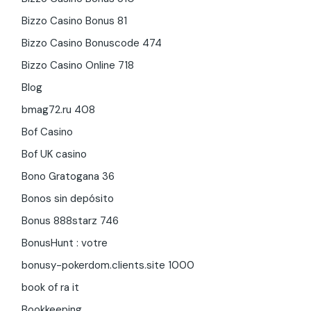
Bizzo Casino Bonus 81
Bizzo Casino Bonuscode 474
Bizzo Casino Online 718
Blog
bmag72.ru 408
Bof Casino
Bof UK casino
Bono Gratogana 36
Bonos sin depósito
Bonus 888starz 746
BonusHunt : votre
bonusy-pokerdom.clients.site 1000
book of ra it
Bookkeeping