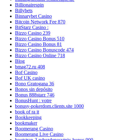
Billionairespin
Billybets
Binnarybet Casino
Bitcoin Network Fee 870
BitStarz Casino :
Bizzo Casino 239
Bizzo Casino Bonus 510
Bizzo Casino Bonus 81
Bizzo Casino Bonuscode 474
Bizzo Casino Online 718
Blog
bmag72.ru 408
Bof Casino
Bof UK casino
Bono Gratogana 36
Bonos sin depósito
Bonus 888starz 746
BonusHunt : votre
bonusy-pokerdom.clients.site 1000
book of ra it
Bookkeeping
bookmaker
Boomerang Casino
Boomerang Live Casino
bootstrap-3.rubezdeposytniy-bonus 900