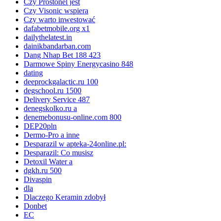
Czy Prostonel jest
Czy Visonic wspiera
Czy warto inwestować
dafabetmobile.org x1
dailythelatest.in
dainikbandarban.com
Dang Nhap Bet 188 423
Darmowe Spiny Energycasino 848
dating
deeprockgalactic.ru 100
degschool.ru 1500
Delivery Service 487
denegskolko.ru a
denemebonusu-online.com 800
DEP20pln
Dermo-Pro a inne
Desparazil w apteka-24online.pl:
Desparazil: Co musisz
Detoxil Water a
dgkh.ru 500
Divaspin
dla
Dlaczego Keramin zdobył
Donbet
EC