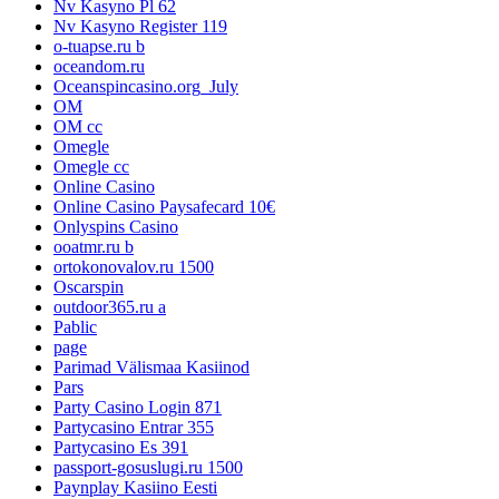
Nv Kasyno Pl 62
Nv Kasyno Register 119
o-tuapse.ru b
oceandom.ru
Oceanspincasino.org_July
OM
OM cc
Omegle
Omegle cc
Online Casino
Online Casino Paysafecard 10€
Onlyspins Casino
ooatmr.ru b
ortokonovalov.ru 1500
Oscarspin
outdoor365.ru a
Pablic
page
Parimad Välismaa Kasiinod
Pars
Party Casino Login 871
Partycasino Entrar 355
Partycasino Es 391
passport-gosuslugi.ru 1500
Paynplay Kasiino Eesti