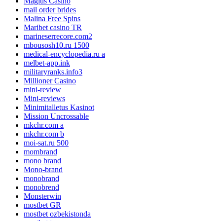
Magius Casino
mail order brides
Malina Free Spins
Maribet casino TR
marineserrecore.com2
mbousosh10.ru 1500
medical-encyclopedia.ru a
melbet-app.ink
militaryranks.info3
Millioner Casino
mini-review
Mini-reviews
Minimitalletus Kasinot
Mission Uncrossable
mkchr.com a
mkchr.com b
moi-sat.ru 500
mombrand
mono brand
Mono-brand
monobrand
monobrend
Monsterwin
mostbet GR
mostbet ozbekistonda