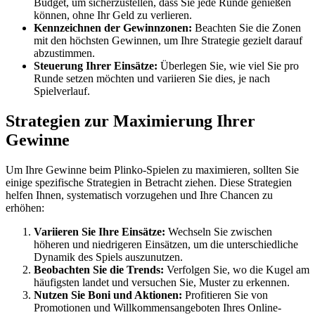
Budget, um sicherzustellen, dass Sie jede Runde genießen
können, ohne Ihr Geld zu verlieren.
Kennzeichnen der Gewinnzonen:
Beachten Sie die Zonen
mit den höchsten Gewinnen, um Ihre Strategie gezielt darauf
abzustimmen.
Steuerung Ihrer Einsätze:
Überlegen Sie, wie viel Sie pro
Runde setzen möchten und variieren Sie dies, je nach
Spielverlauf.
Strategien zur Maximierung Ihrer
Gewinne
Um Ihre Gewinne beim Plinko-Spielen zu maximieren, sollten Sie
einige spezifische Strategien in Betracht ziehen. Diese Strategien
helfen Ihnen, systematisch vorzugehen und Ihre Chancen zu
erhöhen:
Variieren Sie Ihre Einsätze:
Wechseln Sie zwischen
höheren und niedrigeren Einsätzen, um die unterschiedliche
Dynamik des Spiels auszunutzen.
Beobachten Sie die Trends:
Verfolgen Sie, wo die Kugel am
häufigsten landet und versuchen Sie, Muster zu erkennen.
Nutzen Sie Boni und Aktionen:
Profitieren Sie von
Promotionen und Willkommensangeboten Ihres Online-