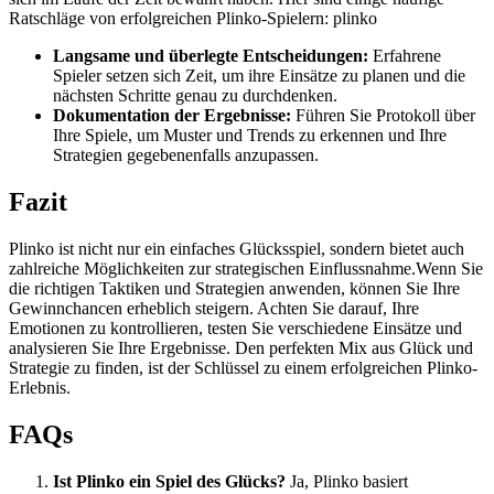
Ratschläge von erfolgreichen Plinko-Spielern: plinko
Langsame und überlegte Entscheidungen:
Erfahrene
Spieler setzen sich Zeit, um ihre Einsätze zu planen und die
nächsten Schritte genau zu durchdenken.
Dokumentation der Ergebnisse:
Führen Sie Protokoll über
Ihre Spiele, um Muster und Trends zu erkennen und Ihre
Strategien gegebenenfalls anzupassen.
Fazit
Plinko ist nicht nur ein einfaches Glücksspiel, sondern bietet auch
zahlreiche Möglichkeiten zur strategischen Einflussnahme.Wenn Sie
die richtigen Taktiken und Strategien anwenden, können Sie Ihre
Gewinnchancen erheblich steigern. Achten Sie darauf, Ihre
Emotionen zu kontrollieren, testen Sie verschiedene Einsätze und
analysieren Sie Ihre Ergebnisse. Den perfekten Mix aus Glück und
Strategie zu finden, ist der Schlüssel zu einem erfolgreichen Plinko-
Erlebnis.
FAQs
Ist Plinko ein Spiel des Glücks?
Ja, Plinko basiert