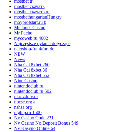
mostbet tr
mostbet скачать
mostbet скачать ru
mostbethungarianHungry
moyprofstart.ru b
Mr Jones Casino
Mr Pacho
mycoweb.ru 4002
Najczęstsze pytania dotyczące
natoshop-frankfurt.de
NEW
News
Nha Cai 8xbet 260
Nha Cai 8xbet 36
Nha Cai 8xbet 552
Nine Casino
nintendoclub.ru
nintendoclub.ru 502
nko-zdrav.ru
npcse.org a
nshsa.org
ntghip.ru 1500
Nv Casino Code 231
Nv Casino No Deposit Bonus 549
Nv Kasyno Online 64