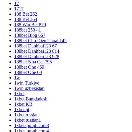
17
1717
188 Bet 262
188 Bet 364
188 Win Bet 879
188bet 250 41
188bet Blog 667
188bet Cho Dien Thoai 145
188bet Danhbai123 67
188bet Danhbai123 814
188bet Danhbai123 928
188bet Nha Cai 795
188bet One 469
188bet One 60
1w
1win Turkiye
1win uzbekistan
1xbet
1xbet Bangladesh
1xbet KR
1xbet pt
1xbet russian
1xbet russian1
1xbetapp-ph.com3
1xbetapp-ph.com4