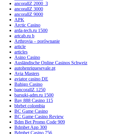
ancorallZ 2000_3
ancorallZ 3000
ancorallZ 9000
APK
Arctic Casino
arda-tech.ru 1500
artcab.ru b
Arthrovia – porównanie
article
articles
Asino Casino
Ausländische Online Casinos Schweiz
autohenriquesevale.pt
Avia Masters
aviator casino DE
Bahigo Casino
bancorallZ 1250
barsuki-adm.ru 1500
Bay 888 Casino 115
bbrbet colombia
BC Game Casino
BC Game Casino Review
Bdm Bet Promo Code 909
Bdmbet App 300
Bdmbet Casino 756