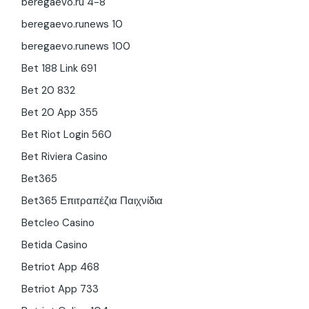
beregaevo.ru 4-8
beregaevo.runews 10
beregaevo.runews 100
Bet 188 Link 691
Bet 20 832
Bet 20 App 355
Bet Riot Login 560
Bet Riviera Casino
Bet365
Bet365 Επιτραπέζια Παιχνίδια
Betcleo Casino
Betida Casino
Betriot App 468
Betriot App 733