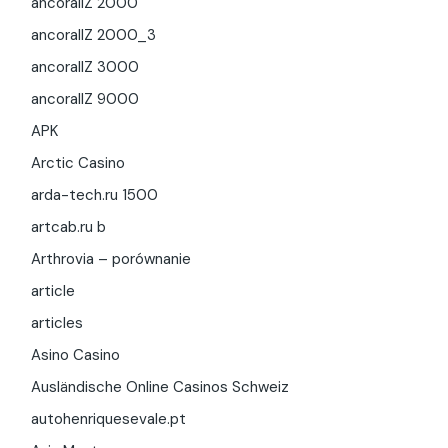
ancorallZ 2000
ancorallZ 2000_3
ancorallZ 3000
ancorallZ 9000
APK
Arctic Casino
arda-tech.ru 1500
artcab.ru b
Arthrovia – porównanie
article
articles
Asino Casino
Ausländische Online Casinos Schweiz
autohenriquesevale.pt