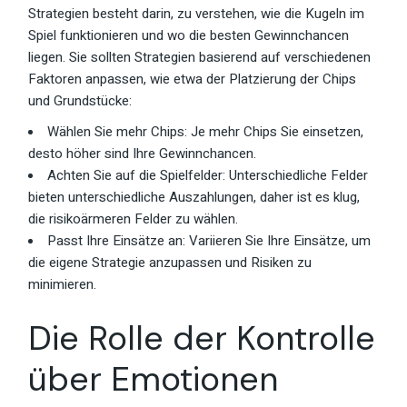
Strategien besteht darin, zu verstehen, wie die Kugeln im
Spiel funktionieren und wo die besten Gewinnchancen
liegen. Sie sollten Strategien basierend auf verschiedenen
Faktoren anpassen, wie etwa der Platzierung der Chips
und Grundstücke:
Wählen Sie mehr Chips: Je mehr Chips Sie einsetzen,
desto höher sind Ihre Gewinnchancen.
Achten Sie auf die Spielfelder: Unterschiedliche Felder
bieten unterschiedliche Auszahlungen, daher ist es klug,
die risikoärmeren Felder zu wählen.
Passt Ihre Einsätze an: Variieren Sie Ihre Einsätze, um
die eigene Strategie anzupassen und Risiken zu
minimieren.
Die Rolle der Kontrolle
über Emotionen