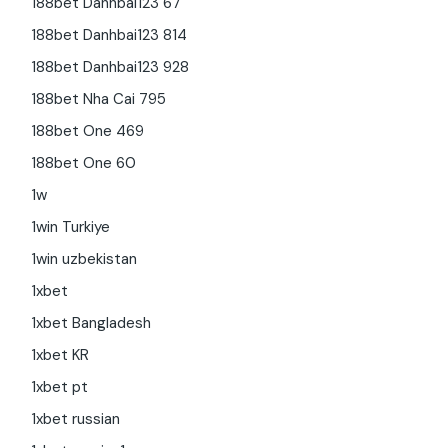
188bet Danhbai123 67
188bet Danhbai123 814
188bet Danhbai123 928
188bet Nha Cai 795
188bet One 469
188bet One 60
1w
1win Turkiye
1win uzbekistan
1xbet
1xbet Bangladesh
1xbet KR
1xbet pt
1xbet russian