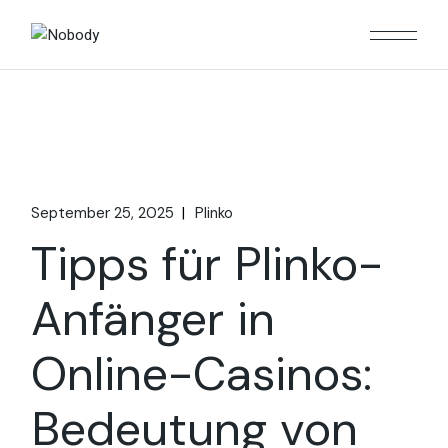
Skip
to
the
content
September 25, 2025
Plinko
Tipps für Plinko-
Anfänger in
Online-Casinos:
Bedeutung von