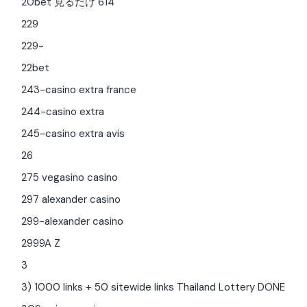
20bet 見るだけ 614
229
229-
22bet
243-casino extra france
244-casino extra
245-casino extra avis
26
275 vegasino casino
297 alexander casino
299-alexander casino
2999A Z
3
3) 1000 links + 50 sitewide links Thailand Lottery DONE