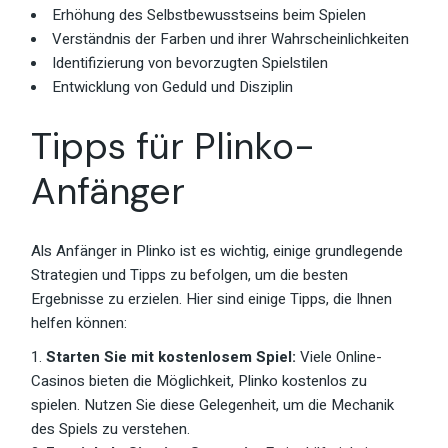
Erhöhung des Selbstbewusstseins beim Spielen
Verständnis der Farben und ihrer Wahrscheinlichkeiten
Identifizierung von bevorzugten Spielstilen
Entwicklung von Geduld und Disziplin
Tipps für Plinko-
Anfänger
Als Anfänger in Plinko ist es wichtig, einige grundlegende
Strategien und Tipps zu befolgen, um die besten
Ergebnisse zu erzielen. Hier sind einige Tipps, die Ihnen
helfen können:
Starten Sie mit kostenlosem Spiel:
Viele Online-
Casinos bieten die Möglichkeit, Plinko kostenlos zu
spielen. Nutzen Sie diese Gelegenheit, um die Mechanik
des Spiels zu verstehen.