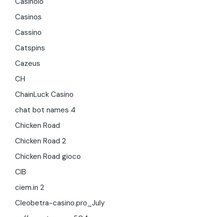
Casinolo
Casinos
Cassino
Catspins
Cazeus
CH
ChainLuck Casino
chat bot names 4
Chicken Road
Chicken Road 2
Chicken Road gioco
CIB
ciem.in 2
Cleobetra-casino.pro_July