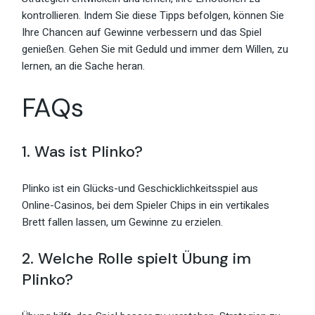
kontrollieren. Indem Sie diese Tipps befolgen, können Sie
Ihre Chancen auf Gewinne verbessern und das Spiel
genießen. Gehen Sie mit Geduld und immer dem Willen, zu
lernen, an die Sache heran.
FAQs
1. Was ist Plinko?
Plinko ist ein Glücks-und Geschicklichkeitsspiel aus
Online-Casinos, bei dem Spieler Chips in ein vertikales
Brett fallen lassen, um Gewinne zu erzielen.
2. Welche Rolle spielt Übung im
Plinko?