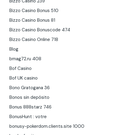
Bizzo Casino 239
Bizzo Casino Bonus 510
Bizzo Casino Bonus 81
Bizzo Casino Bonuscode 474
Bizzo Casino Online 718
Blog
bmag72.ru 408
Bof Casino
Bof UK casino
Bono Gratogana 36
Bonos sin depósito
Bonus 888starz 746
BonusHunt : votre
bonusy-pokerdom.clients.site 1000