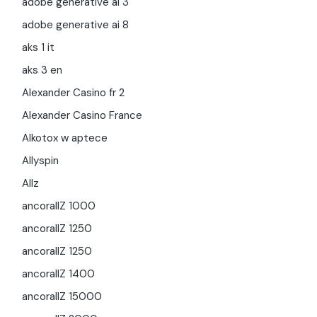
adobe generative ai 3
adobe generative ai 8
aks 1 it
aks 3 en
Alexander Casino fr 2
Alexander Casino France
Alkotox w aptece
Allyspin
Allz
ancorallZ 1000
ancorallZ 1250
ancorallZ 1250
ancorallZ 1400
ancorallZ 15000