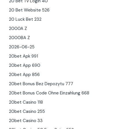
20 Bet Tv Login 40
20 Bet Website 526
20 Luck Bet 232
2000A Z
2000BA Z
2026-06-25
20bet Apk 991
20bet App 690
20bet App 856
20bet Bonus Bez Depozytu 777
20bet Bonus Code Ohne Einzahlung 668
20bet Casino 118
20bet Casino 255
20bet Casino 33