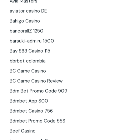
Avia Masters
aviator casino DE
Bahigo Casino
bancorallZ 1250
barsuki-adm.ru 1500
Bay 888 Casino 115
bbrbet colombia
BC Game Casino
BC Game Casino Review
Bdm Bet Promo Code 909
Bdmbet App 300
Bdmbet Casino 756
Bdmbet Promo Code 553
Beef Casino