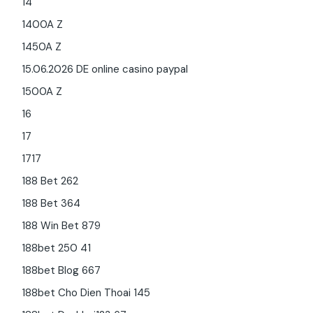
14
1400A Z
1450A Z
15.06.2026 DE online casino paypal
1500A Z
16
17
1717
188 Bet 262
188 Bet 364
188 Win Bet 879
188bet 250 41
188bet Blog 667
188bet Cho Dien Thoai 145