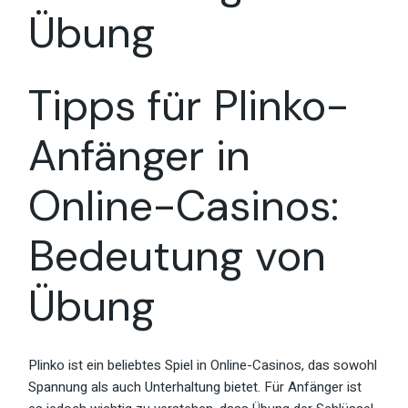
Übung
Tipps für Plinko-
Anfänger in
Online-Casinos:
Bedeutung von
Übung
Plinko ist ein beliebtes Spiel in Online-Casinos, das sowohl
Spannung als auch Unterhaltung bietet. Für Anfänger ist