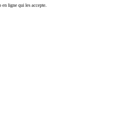
 en ligne qui les accepte.