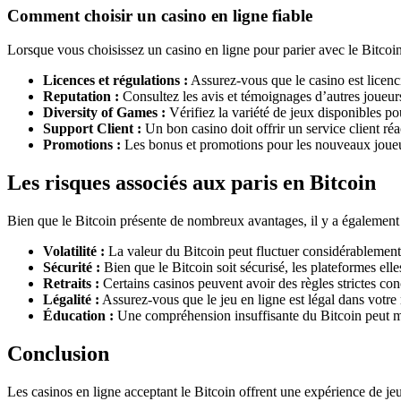
Comment choisir un casino en ligne fiable
Lorsque vous choisissez un casino en ligne pour parier avec le Bitcoin,
Licences et régulations :
Assurez-vous que le casino est licenc
Reputation :
Consultez les avis et témoignages d’autres joueurs 
Diversity of Games :
Vérifiez la variété de jeux disponibles po
Support Client :
Un bon casino doit offrir un service client réac
Promotions :
Les bonus et promotions pour les nouveaux joueur
Les risques associés aux paris en Bitcoin
Bien que le Bitcoin présente de nombreux avantages, il y a également 
Volatilité :
La valeur du Bitcoin peut fluctuer considérablement, 
Sécurité :
Bien que le Bitcoin soit sécurisé, les plateformes el
Retraits :
Certains casinos peuvent avoir des règles strictes conc
Légalité :
Assurez-vous que le jeu en ligne est légal dans votre 
Éducation :
Une compréhension insuffisante du Bitcoin peut me
Conclusion
Les casinos en ligne acceptant le Bitcoin offrent une expérience de je