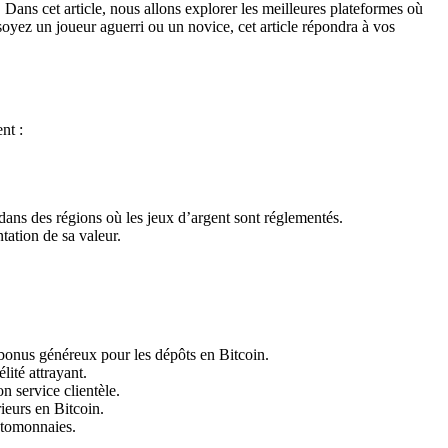
. Dans cet article, nous allons explorer les meilleures plateformes où
soyez un joueur aguerri ou un novice, cet article répondra à vos
nt :
dans des régions où les jeux d’argent sont réglementés.
tation de sa valeur.
 bonus généreux pour les dépôts en Bitcoin.
ité attrayant.
n service clientèle.
ieurs en Bitcoin.
yptomonnaies.