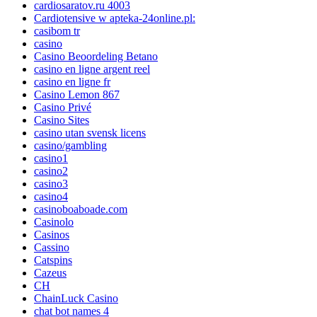
cardiosaratov.ru 4003
Cardiotensive w apteka-24online.pl:
casibom tr
casino
Casino Beoordeling Betano
casino en ligne argent reel
casino en ligne fr
Casino Lemon 867
Casino Privé
Casino Sites
casino utan svensk licens
casino/gambling
casino1
casino2
casino3
casino4
casinoboaboade.com
Casinolo
Casinos
Cassino
Catspins
Cazeus
CH
ChainLuck Casino
chat bot names 4