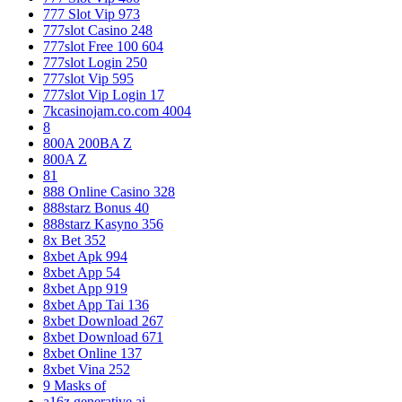
777 Slot Vip 973
777slot Casino 248
777slot Free 100 604
777slot Login 250
777slot Vip 595
777slot Vip Login 17
7kcasinojam.co.com 4004
8
800A 200BA Z
800A Z
81
888 Online Casino 328
888starz Bonus 40
888starz Kasyno 356
8x Bet 352
8xbet Apk 994
8xbet App 54
8xbet App 919
8xbet App Tai 136
8xbet Download 267
8xbet Download 671
8xbet Online 137
8xbet Vina 252
9 Masks of
a16z generative ai