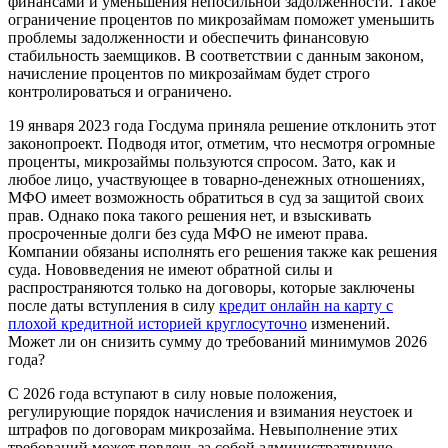
финансами и уменьшения непосильной задолженности. Такое
ограничение процентов по микрозаймам поможет уменьшить
проблемы задолженности и обеспечить финансовую
стабильность заемщиков. В соответствии с данным законом,
начисление процентов по микрозаймам будет строго
контролироваться и ограничено.
19 января 2023 года Госдума приняла решение отклонить этот
законопроект. Подводя итог, отметим, что несмотря огромные
проценты, микрозаймы пользуются спросом. Зато, как и
любое лицо, участвующее в товарно-денежных отношениях,
МФО имеет возможность обратиться в суд за защитой своих
прав. Однако пока такого решения нет, и взыскивать
просроченные долги без суда МФО не имеют права.
Компании обязаны исполнять его решения также как решения
суда. Нововведения не имеют обратной силы и
распространяются только на договоры, которые заключены
после даты вступления в силу
кредит онлайн на карту с
плохой кредитной историей круглосуточно
изменений.
Может ли он снизить сумму до требований минимумов 2026
года?
С 2026 года вступают в силу новые положения,
регулирующие порядок начисления и взимания неустоек и
штрафов по договорам микрозайма. Невыполнение этих
требований может повлечь за собой административную