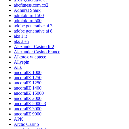
abcfitness.com.co2
Admiral Shark
admtoki.ru 1500
admtoki.ru 500
adobe generative ai 3
adobe generative ai 8
aks 1 it
aks 3 en
Alexander Casino fr 2
Alexander Casino France
Alkotox w aptece
Allyspin
Allz
ancorallZ 1000
ancorallZ 1250
ancorallZ 1250
ancorallZ 1400
ancorallZ 15000
ancorallZ 2000
ancorallZ 2000_3
ancorallZ 3000
ancorallZ 9000
APK
Arctic Casino