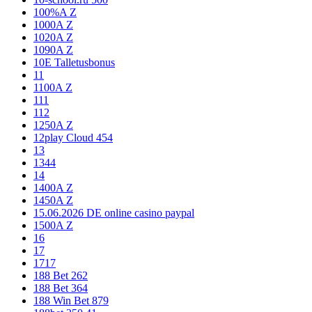
100%A Z
1000A Z
1020A Z
1090A Z
10E Talletusbonus
11
1100A Z
111
112
1250A Z
12play Cloud 454
13
1344
14
1400A Z
1450A Z
15.06.2026 DE online casino paypal
1500A Z
16
17
1717
188 Bet 262
188 Bet 364
188 Win Bet 879