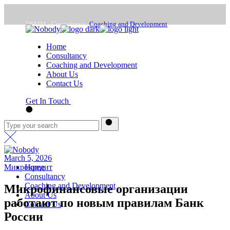
Skip
to
DSMM - Consultancy,
Coaching and Development
the
content
Home
Mon - Frd : 9:00 -18:00
Consultancy
Coaching and Development
About Us
office@dsmm.me
Contact Us
Get In Touch
March 5, 2026
Микрокредит
Home
Consultancy
Coaching and Development
Микрофинансовые организации
About Us
работают по новым правилам Банк
Contact Us
России