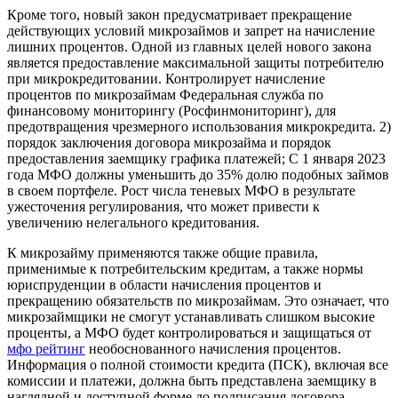
Кроме того, новый закон предусматривает прекращение
действующих условий микрозаймов и запрет на начисление
лишних процентов. Одной из главных целей нового закона
является предоставление максимальной защиты потребителю
при микрокредитовании. Контролирует начисление
процентов по микрозаймам Федеральная служба по
финансовому мониторингу (Росфинмониторинг), для
предотвращения чрезмерного использования микрокредита. 2)
порядок заключения договора микрозайма и порядок
предоставления заемщику графика платежей; С 1 января 2023
года МФО должны уменьшить до 35% долю подобных займов
в своем портфеле. Рост числа теневых МФО в результате
ужесточения регулирования, что может привести к
увеличению нелегального кредитования.
К микрозайму применяются также общие правила,
применимые к потребительским кредитам, а также нормы
юриспруденции в области начисления процентов и
прекращению обязательств по микрозаймам. Это означает, что
микрозаймщики не смогут устанавливать слишком высокие
проценты, а МФО будет контролироваться и защищаться от
мфо рейтинг
необоснованного начисления процентов.
Информация о полной стоимости кредита (ПСК), включая все
комиссии и платежи, должна быть представлена заемщику в
наглядной и доступной форме до подписания договора.