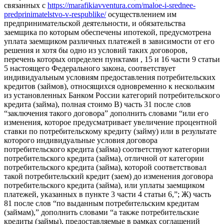
связанных с
https://marafikiavventura.com/maloe-i-srednee-
predprinimatelstvo-v-respublike/
осуществлением им
предпринимательской деятельности, и обязательства
заемщика по которым обеспечены ипотекой, предусмотрена
уплата заемщиком различных платежей в зависимости от его
решения и хотя бы одно из условий таких договоров,
перечень которых определен пунктами , 15 и 16 части 9 статьи
5 настоящего Федерального закона, соответствует
индивидуальным условиям предоставления потребительских
кредитов (займов), относящихся одновременно к нескольким
из установленных Банком России категорий потребительского
кредита (займа), полная стоимо В) часть 31 после слов
“заключения такого договора” дополнить словами “или его
изменения, которое предусматривает увеличение процентной
ставки по потребительскому кредиту (займу) или в результате
которого индивидуальные условия договора
потребительского кредита (займа) соответствуют категории
потребительского кредита (займа), отличной от категории
потребительского кредита (займа), которой соответствовал
такой потребительский кредит (заем) до изменения договора
потребительского кредита (займа), или уплаты заемщиком
платежей, указанных в пункте 3 части 4 статьи 6,”; Ж) часть
81 после слов “по выданным потребительским кредитам
(займам),” дополнить словами “а также потребительские
кредиты (займы), предоставляемые в рамках соглашений