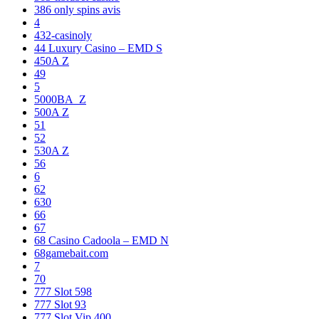
386 only spins avis
4
432-casinoly
44 Luxury Casino – EMD S
450A Z
49
5
5000BA_Z
500A Z
51
52
530A Z
56
6
62
630
66
67
68 Casino Cadoola – EMD N
68gamebait.com
7
70
777 Slot 598
777 Slot 93
777 Slot Vip 400