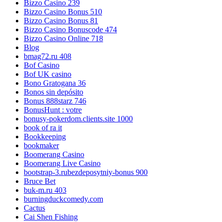
Bizzo Casino 239
Bizzo Casino Bonus 510
Bizzo Casino Bonus 81
Bizzo Casino Bonuscode 474
Bizzo Casino Online 718
Blog
bmag72.ru 408
Bof Casino
Bof UK casino
Bono Gratogana 36
Bonos sin depósito
Bonus 888starz 746
BonusHunt : votre
bonusy-pokerdom.clients.site 1000
book of ra it
Bookkeeping
bookmaker
Boomerang Casino
Boomerang Live Casino
bootstrap-3.rubezdeposytniy-bonus 900
Bruce Bet
buk-m.ru 403
burningduckcomedy.com
Cactus
Cai Shen Fishing