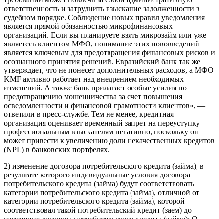
ответственность и затруднить взыскание задолженности в
судебном порядке. Соблюдение новых правил уведомления
является прямой обязанностью микрофинансовых
организаций. Если вы планируете взять микрозайм или уже
являетесь клиентом МФО, понимание этих нововведений
является ключевым для предотвращения финансовых рисков и
осознанного принятия решений. Евразийский банк так же
утверждает, что не понесет дополнительных расходов, а МФО
KMF активно работает над внедрением необходимых
изменений. А также банк прилагает особые усилия по
предотвращению мошенничества за счет повышения
осведомленности и финансовой грамотности клиентов», —
ответили в пресс-службе. Тем не менее, кредитная
организация оценивает временный запрет на переуступку
профессиональным взыскателям негативно, поскольку он
может привести к увеличению доли некачественных кредитов
(NPL) в банковских портфелях.
2) изменение договора потребительского кредита (займа), в
результате которого индивидуальные условия договора
потребительского кредита (займа) будут соответствовать
категории потребительского кредита (займа), отличной от
категории потребительского кредита (займа), которой
соответствовал такой потребительский кредит (заем) до
изменения договора потребительского кредита (займа); О