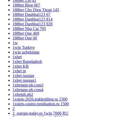
188bet 250 41
188bet Blog 667
188bet Cho Dien Thoai 145
188bet Danhbai123 67
188bet Danhbai123 814
188bet Danhbai123 928
188bet Nha Cai 795
188bet One 469
188bet One 60
1w
1win Turkiye
1win uzbekistan
1xbet
1xbet Bangladesh
1xbet KR
1xbet pt
1xbet russian
1xbet russian1
1xbetapp-ph.com3
1xbetapp-ph.com4
1xbetph.ph2
1xslots-2026.trakholding.ru 1500
1xslots-casino.ruralisation.ru 1500
2
2_europe-today.ru 1win 7000 RU