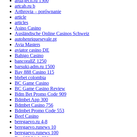
arda-tech.ru 1500
artcab.ru b
Arthrovia – porównanie
article
articles
Asino Casino
Ausländische Online Casinos Schweiz
autohenriquesevale.pt
Avia Masters
aviator casino DE
Bahigo Casino
bancorallZ 1250
barsuki-adm.ru 1500
Bay 888 Casino 115
bbrbet colombia
BC Game Casino
BC Game Casino Review
Bdm Bet Promo Code 909
Bdmbet App 300
Bdmbet Casino 756
Bdmbet Promo Code 553
Beef Casino
beregaevo.ru 4-8
beregaevo.runews 10
beregaevo.runews 100