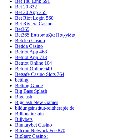
Bet 188 Link 691
Bet 20 832
Bet 20 App 355
Bet Riot Login 560
Bet Riviera Casino
Bet365
Bet365 Επιτραπέζια Παιχνίδια
Betcleo Casino
Betida Casino
Betriot App 468
Betriot App 733
Betriot Online 104
Betriot Online 649
Betsafe Casino Slots 764
betting
Betting Guide
Big Bass Splash
Bigclash
Bigclash New Games
bildungsinstitut-reittherapie.de
Billionairespin
Billybets
Binnarybet Casino
Bitcoin Network Fee 870
BitStarz Casino :