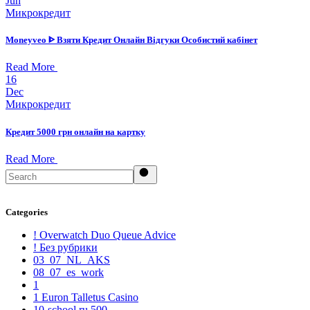
Jun
Микрокредит
Moneyveo ᐈ Взяти Кредит Онлайн Відгуки Особистий кабінет
Read More
16
Dec
Микрокредит
Кредит 5000 грн онлайн на картку
Read More
Search
Categories
! Overwatch Duo Queue Advice
! Без рубрики
03_07_NL_AKS
08_07_es_work
1
1 Euron Talletus Casino
10-school.ru 500