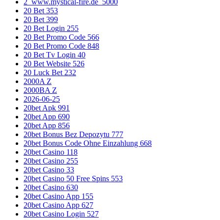
2_www.mystical-fire.de_5000
20 Bet 353
20 Bet 399
20 Bet Login 255
20 Bet Promo Code 566
20 Bet Promo Code 848
20 Bet Tv Login 40
20 Bet Website 526
20 Luck Bet 232
2000A Z
2000BA Z
2026-06-25
20bet Apk 991
20bet App 690
20bet App 856
20bet Bonus Bez Depozytu 777
20bet Bonus Code Ohne Einzahlung 668
20bet Casino 118
20bet Casino 255
20bet Casino 33
20bet Casino 50 Free Spins 553
20bet Casino 630
20bet Casino App 155
20bet Casino App 627
20bet Casino Login 527