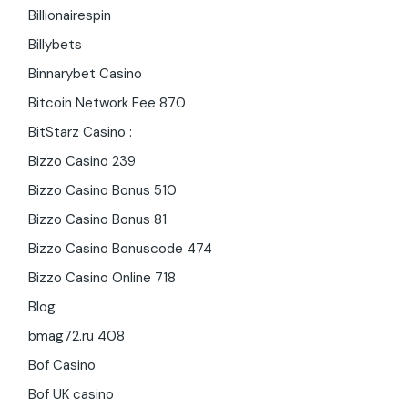
Billionairespin
Billybets
Binnarybet Casino
Bitcoin Network Fee 870
BitStarz Casino :
Bizzo Casino 239
Bizzo Casino Bonus 510
Bizzo Casino Bonus 81
Bizzo Casino Bonuscode 474
Bizzo Casino Online 718
Blog
bmag72.ru 408
Bof Casino
Bof UK casino