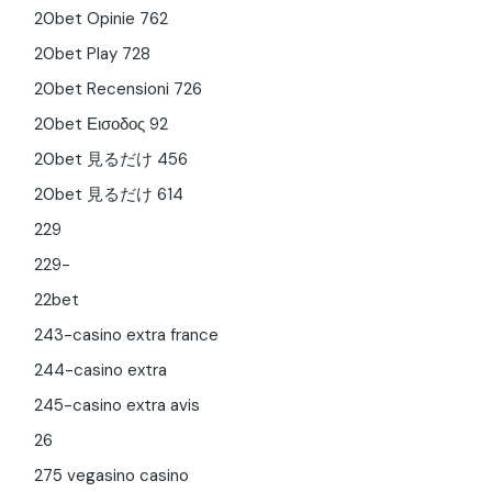
20bet Opinie 762
20bet Play 728
20bet Recensioni 726
20bet Εισοδος 92
20bet 見るだけ 456
20bet 見るだけ 614
229
229-
22bet
243-casino extra france
244-casino extra
245-casino extra avis
26
275 vegasino casino