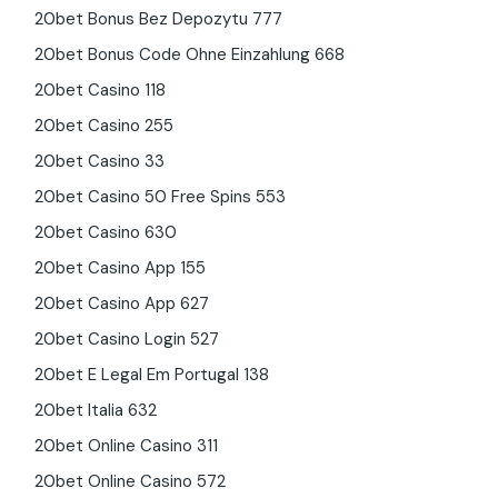
20bet Bonus Bez Depozytu 777
20bet Bonus Code Ohne Einzahlung 668
20bet Casino 118
20bet Casino 255
20bet Casino 33
20bet Casino 50 Free Spins 553
20bet Casino 630
20bet Casino App 155
20bet Casino App 627
20bet Casino Login 527
20bet E Legal Em Portugal 138
20bet Italia 632
20bet Online Casino 311
20bet Online Casino 572