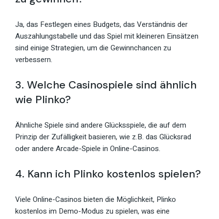
Ja, das Festlegen eines Budgets, das Verständnis der
Auszahlungstabelle und das Spiel mit kleineren Einsätzen
sind einige Strategien, um die Gewinnchancen zu
verbessern.
3. Welche Casinospiele sind ähnlich
wie Plinko?
Ähnliche Spiele sind andere Glücksspiele, die auf dem
Prinzip der Zufälligkeit basieren, wie z.B. das Glücksrad
oder andere Arcade-Spiele in Online-Casinos.
4. Kann ich Plinko kostenlos spielen?
Viele Online-Casinos bieten die Möglichkeit, Plinko
kostenlos im Demo-Modus zu spielen, was eine