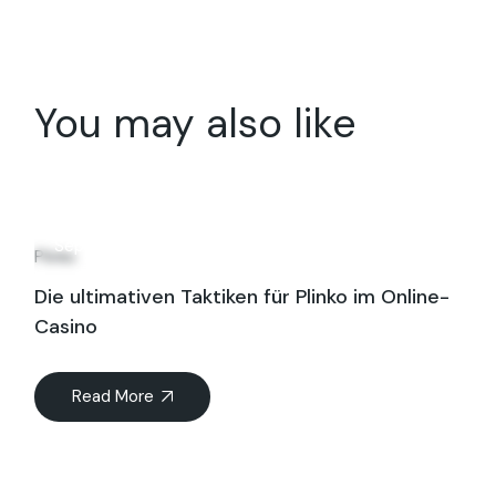
You may also like
19
Sep
Plinko
Die ultimativen Taktiken für Plinko im Online-
Casino
Read More