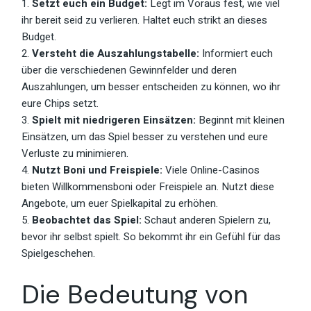
Setzt euch ein Budget:
Legt im Voraus fest, wie viel
ihr bereit seid zu verlieren. Haltet euch strikt an dieses
Budget.
Versteht die Auszahlungstabelle:
Informiert euch
über die verschiedenen Gewinnfelder und deren
Auszahlungen, um besser entscheiden zu können, wo ihr
eure Chips setzt.
Spielt mit niedrigeren Einsätzen:
Beginnt mit kleinen
Einsätzen, um das Spiel besser zu verstehen und eure
Verluste zu minimieren.
Nutzt Boni und Freispiele:
Viele Online-Casinos
bieten Willkommensboni oder Freispiele an. Nutzt diese
Angebote, um euer Spielkapital zu erhöhen.
Beobachtet das Spiel:
Schaut anderen Spielern zu,
bevor ihr selbst spielt. So bekommt ihr ein Gefühl für das
Spielgeschehen.
Die Bedeutung von