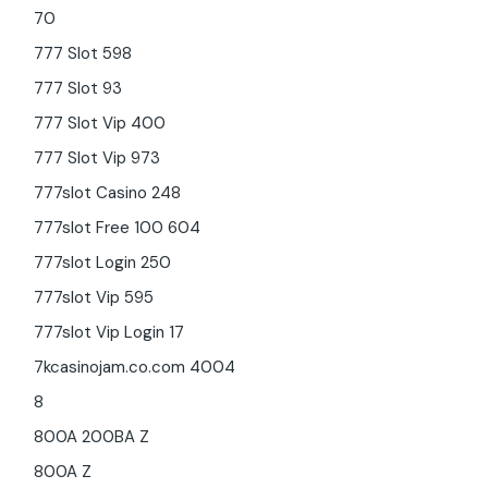
70
777 Slot 598
777 Slot 93
777 Slot Vip 400
777 Slot Vip 973
777slot Casino 248
777slot Free 100 604
777slot Login 250
777slot Vip 595
777slot Vip Login 17
7kcasinojam.co.com 4004
8
800A 200BA Z
800A Z