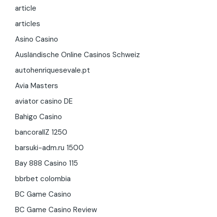
article
articles
Asino Casino
Ausländische Online Casinos Schweiz
autohenriquesevale.pt
Avia Masters
aviator casino DE
Bahigo Casino
bancorallZ 1250
barsuki-adm.ru 1500
Bay 888 Casino 115
bbrbet colombia
BC Game Casino
BC Game Casino Review