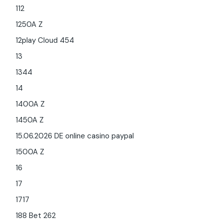
112
1250A Z
12play Cloud 454
13
1344
14
1400A Z
1450A Z
15.06.2026 DE online casino paypal
1500A Z
16
17
1717
188 Bet 262