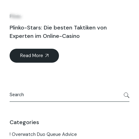
22
Sep
Plinko
Plinko-Stars: Die besten Taktiken von
Experten im Online-Casino
Read More
Search
Categories
! Overwatch Duo Queue Advice