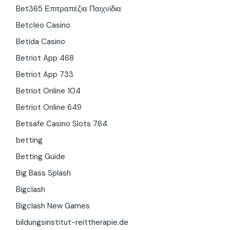
Bet365 Επιτραπέζια Παιχνίδια
Betcleo Casino
Betida Casino
Betriot App 468
Betriot App 733
Betriot Online 104
Betriot Online 649
Betsafe Casino Slots 764
betting
Betting Guide
Big Bass Splash
Bigclash
Bigclash New Games
bildungsinstitut-reittherapie.de