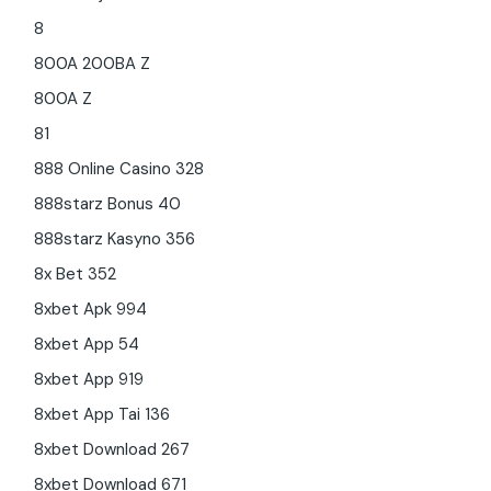
8
800A 200BA Z
800A Z
81
888 Online Casino 328
888starz Bonus 40
888starz Kasyno 356
8x Bet 352
8xbet Apk 994
8xbet App 54
8xbet App 919
8xbet App Tai 136
8xbet Download 267
8xbet Download 671