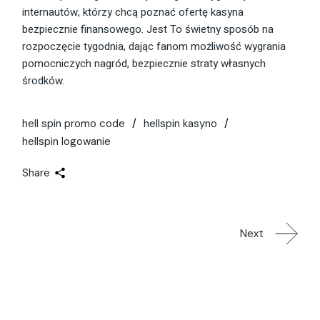
internautów, którzy chcą poznać ofertę kasyna
bezpiecznie finansowego. Jest To świetny sposób na
rozpoczęcie tygodnia, dając fanom możliwość wygrania
pomocniczych nagród, bezpiecznie straty własnych
środków.
hell spin promo code
hellspin kasyno
hellspin logowanie
Share
Next