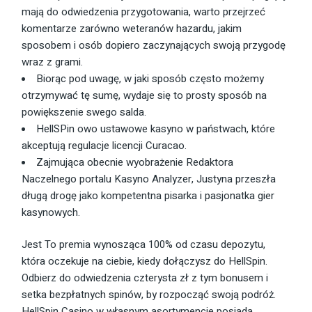
mają do odwiedzenia przygotowania, warto przejrzeć
komentarze zarówno weteranów hazardu, jakim
sposobem i osób dopiero zaczynających swoją przygodę
wraz z grami.
Biorąc pod uwagę, w jaki sposób często możemy
otrzymywać tę sumę, wydaje się to prosty sposób na
powiększenie swego salda.
HellSPin owo ustawowe kasyno w państwach, które
akceptują regulacje licencji Curacao.
Zajmująca obecnie wyobrażenie Redaktora
Naczelnego portalu Kasyno Analyzer, Justyna przeszła
długą drogę jako kompetentna pisarka i pasjonatka gier
kasynowych.
Jest To premia wynosząca 100% od czasu depozytu,
która oczekuje na ciebie, kiedy dołączysz do HellSpin.
Odbierz do odwiedzenia czterysta zł z tym bonusem i
setka bezpłatnych spinów, by rozpocząć swoją podróż.
HellSpin Casino w własnym asortymencie posiada