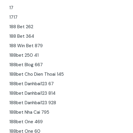
17
1717
188 Bet 262
188 Bet 364
188 Win Bet 879
188bet 250 41
188bet Blog 667
188bet Cho Dien Thoai 145
188bet Danhbai123 67
188bet Danhbai123 814
188bet Danhbai123 928
188bet Nha Cai 795
188bet One 469
188bet One 60