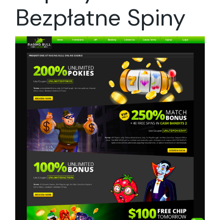
Bezpłatne Spiny