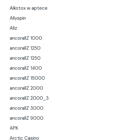
Alkotox w aptece
Allyspin
Allz
ancorallZ 1000
ancorallZ 1250
ancorallZ 1250
ancorallZ 1400
ancorallZ 15000
ancorallZ 2000
ancorallZ 2000_3
ancorallZ 3000
ancorallZ 9000
APK
Arctic Casino