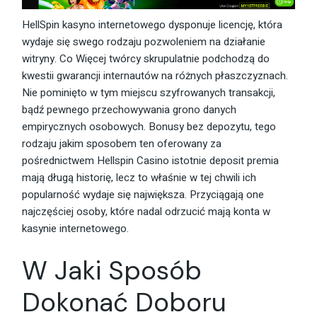
HellSpin kasyno internetowego dysponuje licencję, która
wydaje się swego rodzaju pozwoleniem na działanie
witryny. Co Więcej twórcy skrupulatnie podchodzą do
kwestii gwarancji internautów na różnych płaszczyznach.
Nie pominięto w tym miejscu szyfrowanych transakcji,
bądź pewnego przechowywania grono danych
empirycznych osobowych. Bonusy bez depozytu, tego
rodzaju jakim sposobem ten oferowany za
pośrednictwem Hellspin Casino istotnie deposit premia
mają długą historię, lecz to właśnie w tej chwili ich
popularność wydaje się największa. Przyciągają one
najczęściej osoby, które nadal odrzucić mają konta w
kasynie internetowego.
W Jaki Sposób
Dokonać Doboru