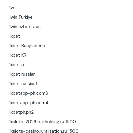
1w
1win Turkiye
1win uzbekistan
1xbet
1xbet Bangladesh
1xbet KR
1xbet pt
1xbet russian
1xbet russian1
1xbetapp-ph.com3
1xbetapp-ph.com4
1xbetph.ph2
1xslots-2026.trakholding.ru 1500
1xslots-casino.ruralisation.ru 1500